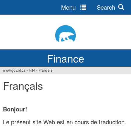
Menu
Search
Jump
to
navigation
Finance
www.gov.nt.ca
»
FIN
»
Français
You
Français
are
here
Bonjour!
Le présent site Web est en cours de traduction.